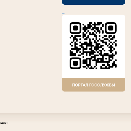
.
удие»